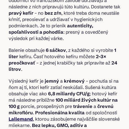
odborníci vo francúzskom závode udržiavajú a
následne z nich pripravujú túto kultúru. Dostanete tak
pravý kefír
– no
bez zŕn
, ktoré treba doma neustále
kŕmiť, preosievať a udržiavať v hygienických
podmienkach. Je to prienik
autenticity,
spoľahlivosti a pohodlia
: presný a osvedčený
výsledok pri každej várke.
Balenie obsahuje
6 sáčkov
, z každého si vyrobíte
1
liter
kefíru. Časť hotového kefíru môžete
2–3×
preočkovať
– z jednej krabičky tak pripravíte až
24
litrov
.
Výsledný kefír je
jemný
a
krémový
– pochutia si na
ňom aj tí, ktorí kefír zatiaľ neskúšali. Sušená kultúra
obsahuje viac ako
6,8 miliardy CFU/g
; hotový kefír
má následne približne
100 miliárd živých kultúr na
100 g
porcie, prospešných pre
trávenie
a
črevnú
mikroflóru
.
Profesionálna kvalita
od spoločnosti
Lallemand
, ktorou zásobujeme najväčšie slovenské
mliekarne.
Bez lepku, GMO, aditív a