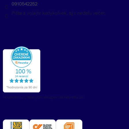
0910542252
Píšte a volajte kedykoľvek, aj v nedeľu večer.
Overené zákazníkmi
Hodnotenia z reálnych nákupov na Heureka.sk
Rýchla doprava