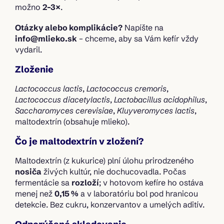
možno
2–3×
.
Otázky alebo komplikácie?
Napíšte na
info@mlieko.sk
– chceme, aby sa Vám kefír vždy
vydaril.
Zloženie
Lactococcus lactis
,
Lactococcus cremoris
,
Lactococcus diacetylactis
,
Lactobacillus acidophilus
,
Saccharomyces cerevisiae
,
Kluyveromyces lactis
,
maltodextrín (obsahuje mlieko).
Čo je maltodextrín v zložení?
Maltodextrín (z kukurice) plní úlohu prirodzeného
nosiča
živých kultúr, nie dochucovadla. Počas
fermentácie sa
rozloží
; v hotovom kefíre ho ostáva
menej než
0,15 %
a v laboratóriu bol pod hranicou
detekcie. Bez cukru, konzervantov a umelých aditív.