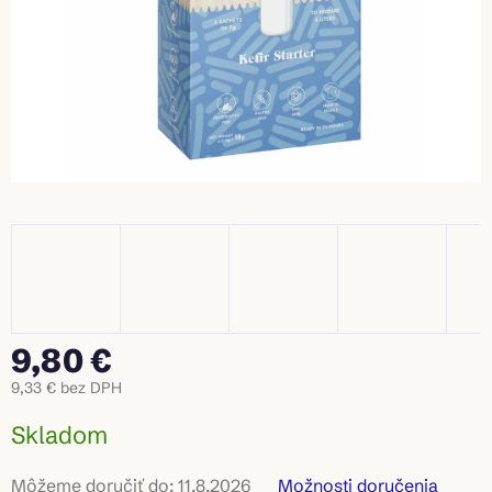
9,80 €
9,33 € bez DPH
Jednotková
Skladom
cena:
Môžeme doručiť do:
11.8.2026
Možnosti doručenia