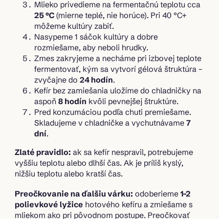
Mlieko privedieme na fermentačnú teplotu cca
25 °C
(mierne teplé, nie horúce). Pri 40 °C+
môžeme kultúry zabiť.
Nasypeme 1 sáčok kultúry a dobre
rozmiešame, aby neboli hrudky.
Zmes zakryjeme a necháme pri izbovej teplote
fermentovať, kým sa vytvorí gélová štruktúra –
zvyčajne do
24 hodín
.
Kefír bez zamiešania uložíme do chladničky na
aspoň
8 hodín
kvôli pevnejšej štruktúre.
Pred konzumáciou podľa chuti premiešame.
Skladujeme v chladničke a vychutnávame
7
dní
.
Zlaté pravidlo:
ak sa kefír nespravil, potrebujeme
vyššiu teplotu alebo dlhší čas. Ak je príliš kyslý,
nižšiu teplotu alebo kratší čas.
Preočkovanie na ďalšiu várku:
odoberieme
1–2
polievkové lyžice
hotového kefíru a zmiešame s
mliekom ako pri pôvodnom postupe. Preočkovať