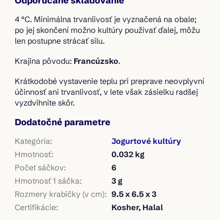
Odporúčané skladovanie
4 °C. Minimálna trvanlivosť je vyznačená na obale;
po jej skončení možno kultúry používať ďalej, môžu
len postupne strácať silu.
Krajina pôvodu:
Francúzsko
.
Krátkodobé vystavenie teplu pri preprave neovplyvní
účinnosť ani trvanlivosť, v lete však zásielku radšej
vyzdvihnite skôr.
Dodatočné parametre
Kategória
:
Jogurtové kultúry
Hmotnosť
:
0.032 kg
Počet sáčkov
:
6
Hmotnosť 1 sáčka
:
3 g
Rozmery krabičky (v cm)
:
9.5 x 6.5 x 3
Certifikácie
:
Kosher, Halal