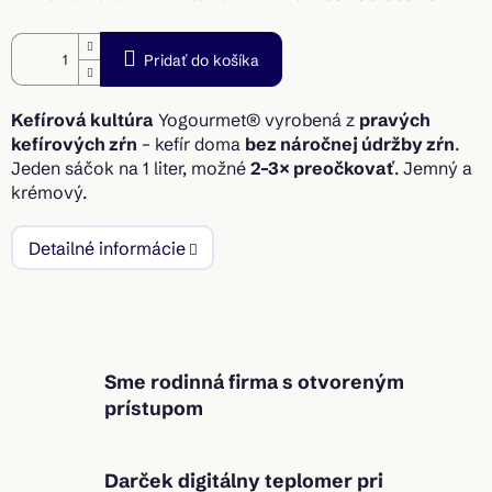
Pridať do košíka
Kefírová kultúra
Yogourmet® vyrobená z
pravých
kefírových zŕn
– kefír doma
bez náročnej údržby zŕn
.
Jeden sáčok na 1 liter, možné
2–3× preočkovať
. Jemný a
krémový.
Detailné informácie
Sme rodinná firma s otvoreným
prístupom
Darček digitálny teplomer pri