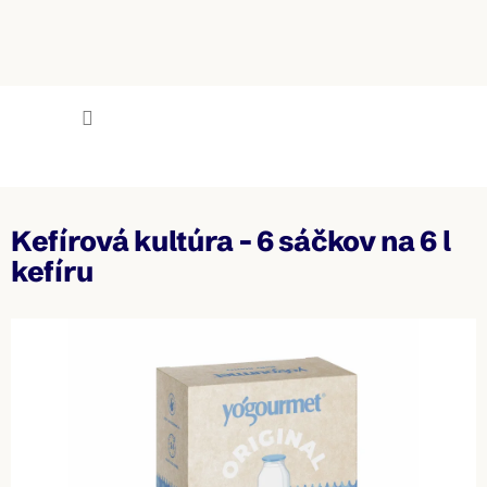
Prejsť
na
obsah
NÁKU
KOŠÍK
Mlieko.sk
Kefírová kultúra - 6 sáčkov na 6 l
kefíru