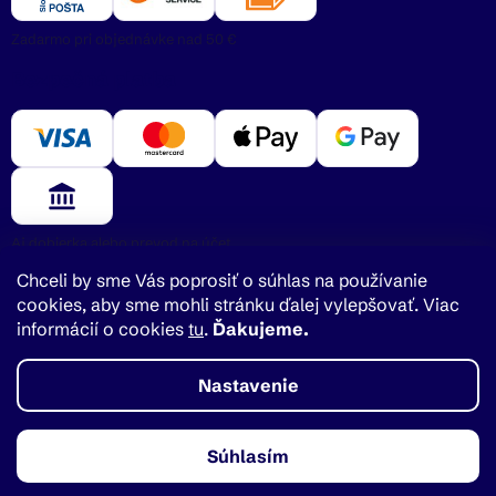
Zadarmo pri objednávke nad 50 €
Bezpečná platba
Aj dobierka alebo prevod na účet
Chceli by sme Vás poprosiť o súhlas na používanie
cookies, aby sme mohli stránku ďalej vylepšovať. Viac
informácií o cookies
tu
.
Ďakujeme.
Vytvoril Shoptet
Nastavenie
Copyright 2026
Mlieko.sk
. Všetky práva vyhradené.
Upraviť nastavenie cookies
Súhlasím