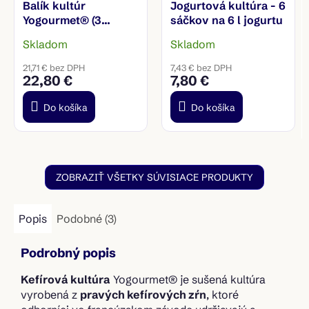
Balík kultúr
Jogurtová kultúra - 6
Yogourmet® (3
sáčkov na 6 l jogurtu
krabičky, 18 sáčkov)
Skladom
Skladom
21,71 € bez DPH
7,43 € bez DPH
22,80 €
7,80 €
Do košíka
Do košíka
ZOBRAZIŤ VŠETKY SÚVISIACE PRODUKTY
Popis
Podobné (3)
Podrobný popis
Kefírová kultúra
Yogourmet® je sušená kultúra
vyrobená z
pravých kefírových zŕn
, ktoré