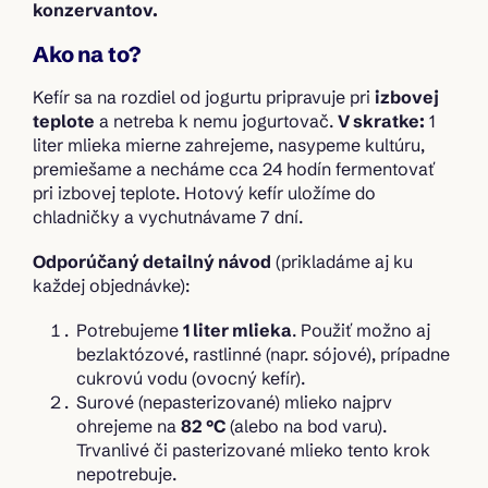
konzervantov.
Ako na to?
Kefír sa na rozdiel od jogurtu pripravuje pri
izbovej
teplote
a netreba k nemu jogurtovač.
V skratke:
1
liter mlieka mierne zahrejeme, nasypeme kultúru,
premiešame a necháme cca 24 hodín fermentovať
pri izbovej teplote. Hotový kefír uložíme do
chladničky a vychutnávame 7 dní.
Odporúčaný detailný návod
(prikladáme aj ku
každej objednávke):
Potrebujeme
1 liter mlieka
. Použiť možno aj
bezlaktózové, rastlinné (napr. sójové), prípadne
cukrovú vodu (ovocný kefír).
Surové (nepasterizované) mlieko najprv
ohrejeme na
82 °C
(alebo na bod varu).
Trvanlivé či pasterizované mlieko tento krok
nepotrebuje.