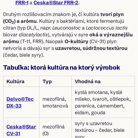
FRR-1
a
Ceska®Star FRR-2
.
Druhým rozlišovacím znakom je, či kultúra
tvorí plyn
(CO
) a arómu
. Kultúry s baktériami, ktoré fermentujú
2
citran (typ DL/L, napr.
Leuconostoc
a
Lactococcus lactis
biovar
diacetylactis
), vytvárajú v syre
oká a výraznejšiu
arómu
(T-11, FRR). Naopak
O-kultúry
(CV-31) plyn
netvoria a dávajú syr s
uzavretou, súdržnou textúrou
(čedar, biele syry).
Tabuľka: ktorá kultúra na ktorý výrobok
Kultúra
Typ
Vhodná na
kyslá smotana, kyslé
Delvo®Tec
mezofilná,
mlieko, tvaroh, oštiepok,
DX-33
smotanová
parenica, camembert,
eidam, gouda
syry s uzavretou
Ceska®Star
mezofilná
textúrou – čedar, biele
CV-31
(O)
syry