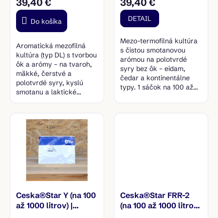
39,40 €
39,40 €
v
DETAIL
Do košíka
Mezo-termofilná kultúra
Aromatická mezofilná
s čistou smotanovou
kultúra (typ DL) s tvorbou
arómou na polotvrdé
ôk a arómy – na tvaroh,
syry bez ôk – eidam,
mäkké, čerstvé a
čedar a kontinentálne
polotvrdé syry, kyslú
typy. 1 sáčok na 100 až
smotanu a laktické
1000 litrov mlieka.
maslo. 1 sáčok na 100 až
1000 litrov mlieka.
Ceska®Star Y (na 100
Ceska®Star FRR-2
až 1000 litrov) |
(na 100 až 1000 litrov)
Termofilná kultúra
| Mezo-termofilná