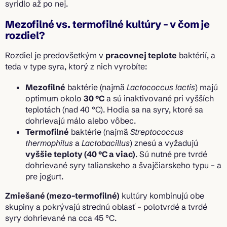
syridlo až po nej.
Mezofilné vs. termofilné kultúry – v čom je
rozdiel?
Rozdiel je predovšetkým v
pracovnej teplote
baktérií, a
teda v type syra, ktorý z nich vyrobíte:
Mezofilné
baktérie (najmä
Lactococcus lactis
) majú
optimum okolo
30 °C
a sú inaktivované pri vyšších
teplotách (nad 40 °C). Hodia sa na syry, ktoré sa
dohrievajú málo alebo vôbec.
Termofilné
baktérie (najmä
Streptococcus
thermophilus
a
Lactobacillus
) znesú a vyžadujú
vyššie teploty (40 °C a viac)
. Sú nutné pre tvrdé
dohrievané syry talianskeho a švajčiarskeho typu – a
pre jogurt.
Zmiešané (mezo-termofilné)
kultúry kombinujú obe
skupiny a pokrývajú strednú oblasť – polotvrdé a tvrdé
syry dohrievané na cca 45 °C.