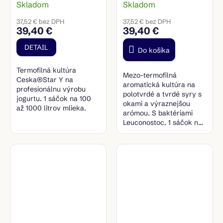
Skladom
Skladom
aromatická kultúra
37,52 € bez DPH
37,52 € bez DPH
39,40 €
39,40 €
DETAIL
Do košíka
Termofilná kultúra
Mezo-termofilná
Ceska®Star Y na
aromatická kultúra na
profesionálnu výrobu
polotvrdé a tvrdé syry s
jogurtu. 1 sáčok na 100
okami a výraznejšou
až 1000 litrov mlieka.
arómou. S baktériami
Leuconostoc. 1 sáčok na
100 až 1000 litrov mlieka.