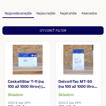
R
a
Najpredávanejšie
Najlacnejšie
Najdrahšie
Abecedne
d
e
n
OTVORIŤ FILTER
i
e
V
p
ý
r
p
o
i
d
s
u
p
k
r
t
o
o
Ceska®Star T-11 (na
Delvo®Tec MT-50
d
v
100 až 1000 litrov) |
(na 100 až 1000 litrov)
u
Mezofilná aromatická
| Mezo-termofilná
k
Skladom
Skladom
kultúra
kultúra
t
37,52 € bez DPH
37,52 € bez DPH
o