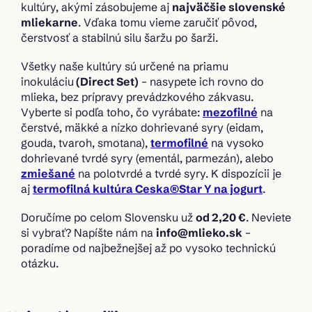
kultúry, akými zásobujeme aj
najväčšie slovenské
mliekarne
. Vďaka tomu vieme zaručiť pôvod,
čerstvosť a stabilnú silu šaržu po šarži.
Všetky naše kultúry sú určené na priamu
inokuláciu
(Direct Set)
– nasypete ich rovno do
mlieka, bez prípravy prevádzkového zákvasu.
Vyberte si podľa toho, čo vyrábate:
mezofilné
na
čerstvé, mäkké a nízko dohrievané syry (eidam,
gouda, tvaroh, smotana),
termofilné
na vysoko
dohrievané tvrdé syry (ementál, parmezán), alebo
zmiešané
na polotvrdé a tvrdé syry. K dispozícii je
aj
termofilná kultúra Ceska®Star Y na jogurt
.
Doručíme po celom Slovensku už
od 2,20 €
. Neviete
si vybrať? Napíšte nám na
info@mlieko.sk
–
poradíme od najbežnejšej až po vysoko technickú
otázku.