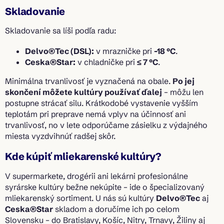
Skladovanie
Skladovanie sa líši podľa radu:
Delvo®Tec (DSL):
v mrazničke pri
-18 °C
.
Ceska®Star:
v chladničke pri
≤ 7 °C
.
Minimálna trvanlivosť je vyznačená na obale.
Po jej
skončení môžete kultúry používať ďalej
– môžu len
postupne strácať silu. Krátkodobé vystavenie vyšším
teplotám pri preprave nemá vplyv na účinnosť ani
trvanlivosť, no v lete odporúčame zásielku z výdajného
miesta vyzdvihnúť radšej skôr.
Kde kúpiť mliekarenské kultúry?
V supermarkete, drogérii ani lekárni profesionálne
syrárske kultúry bežne nekúpite – ide o špecializovaný
mliekarenský sortiment. U nás sú kultúry
Delvo®Tec
aj
Ceska®Star
skladom a doručíme ich po celom
Slovensku – do Bratislavy, Košíc, Nitry, Trnavy, Žiliny aj