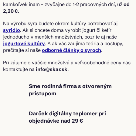
kamkoľvek inam – zvyčajne do 1–2 pracovných dní, už
od
2,20 €
.
Na výrobu syra budete okrem kultúry potrebovať aj
syridlo
. Ak si chcete doma vyrobiť jogurt či kefír
jednoducho v menších množstvách, pozrite aj naše
jogurtové kultúry
. A ak vás zaujíma teória a postupy,
prečítajte si naše
odborné články o syroch
.
Pri záujme o väčšie množstvá a veľkoobchodné ceny nás
kontaktujte na
info@skar.sk
.
Sme rodinná firma s otvoreným
prístupom
Darček digitálny teplomer pri
objednávke nad 29 €