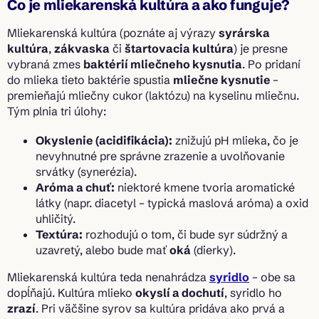
Čo je mliekarenská kultúra a ako funguje?
Mliekarenská kultúra (poznáte aj výrazy
syrárska
kultúra
,
zákvaska
či
štartovacia kultúra
) je presne
vybraná zmes
baktérií mliečneho kysnutia
. Po pridaní
do mlieka tieto baktérie spustia
mliečne kysnutie
–
premieňajú mliečny cukor (laktózu) na kyselinu mliečnu.
Tým plnia tri úlohy:
Okyslenie (acidifikácia):
znižujú pH mlieka, čo je
nevyhnutné pre správne zrazenie a uvolňovanie
srvátky (synerézia).
Aróma a chuť:
niektoré kmene tvoria aromatické
látky (napr. diacetyl – typická maslová aróma) a oxid
uhličitý.
Textúra:
rozhodujú o tom, či bude syr súdržný a
uzavretý, alebo bude mať
oká
(dierky).
Mliekarenská kultúra teda nenahrádza
syridlo
– obe sa
dopĺňajú. Kultúra mlieko
okyslí a dochutí
, syridlo ho
zrazí
. Pri väčšine syrov sa kultúra pridáva ako prvá a