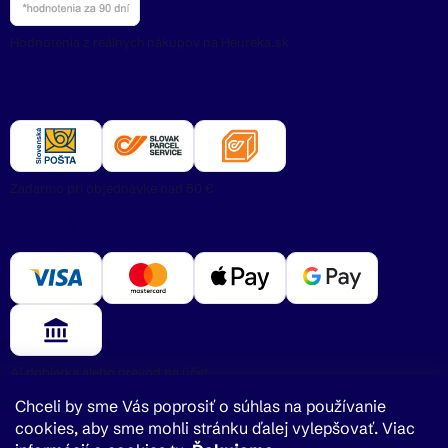
Hodnotenia z reálnych nákupov na Heureka.sk
Rýchla doprava
Zadarmo pri objednávke nad 50 €
Bezpečná platba
Aj dobierka alebo prevod na účet
Chceli by sme Vás poprosiť o súhlas na používanie
cookies, aby sme mohli stránku ďalej vylepšovať. Viac