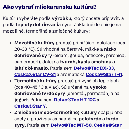
v
l
Ako vybrať mliekarenskú kultúru?
á
d
Kultúru vyberáte podľa
výrobku
, ktorý chcete pripraviť, a
a
podľa
teploty dohrievania
syra. Základné delenie je na
c
mezofilné, termofilné a zmiešané kultúry:
i
e
Mezofilné kultúry
pracujú pri nižších teplotách (cca
p
r
20–38 °C). Sú vhodné na čerstvé, mäkké a
nízko
v
dohrievané syry
(eidam, gouda, oštiepok, parenica,
k
camembert), ďalej na
tvaroh, kyslú smotanu a
y
laktické maslo
. Patria sem
Delvo®Tec DX-33
,
v
Ceska®Star CV-31
a aromatická
Ceska®Star T-11
.
ý
Termofilné kultúry
pracujú pri vyšších teplotách
p
(cca 40–45 °C a viac). Sú určené na
vysoko
i
s
dohrievané tvrdé syry
(ementál, parmezán) a na
u
jogurt
. Patria sem
Delvo®Tec HT-10C
a
Ceska®Star Y
.
Zmiešané (mezo-termofilné) kultúry
spájajú oba
svety a používajú sa najmä na
polotvrdé a tvrdé
syry
. Patria sem
Delvo®Tec MT-50
,
Ceska®Star