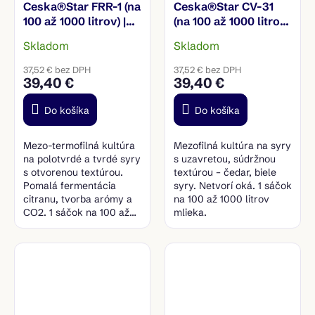
Ceska®Star FRR-1 (na
Ceska®Star CV-31
100 až 1000 litrov) |
(na 100 až 1000 litrov)
Mezo-termofilná
| Mezofilná kultúra
Skladom
Skladom
kultúra
37,52 € bez DPH
37,52 € bez DPH
39,40 €
39,40 €
Do košíka
Do košíka
Mezo-termofilná kultúra
Mezofilná kultúra na syry
na polotvrdé a tvrdé syry
s uzavretou, súdržnou
s otvorenou textúrou.
textúrou – čedar, biele
Pomalá fermentácia
syry. Netvorí oká. 1 sáčok
citranu, tvorba arómy a
na 100 až 1000 litrov
CO2. 1 sáčok na 100 až
mlieka.
1000 litrov mlieka.