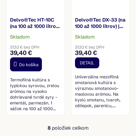
Delvo®Tec HT-10C
Delvo®Tec DX-33 (na
(na 100 až 1000 litrov)
100 až 1000 litrov) |
| Termofilná kultúra
Mezofilná smotanová
Skladom
Skladom
kultúra
37,52 € bez DPH
37,52 € bez DPH
39,40 €
39,40 €
DETAIL
Do košíka
Univerzálna mezofilná
Termofilná kultúra s
smotanová kultúra s
typickou syrovou, zrelou
výraznou smotanovo-
arómou na vysoko
maslovou arómou. Na
dohrievané tvrdé syry –
kyslú smotanu, tvaroh,
ementál, parmezán. 1
oštiepok, parenicu,
sáčok na 100 až 1000
camembert aj eidam či
litrov mlieka.
gouda. 1 sáčok na 100 až
1000 litrov mlieka.
8
položiek celkom
O