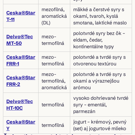
mezofilná,
mäkké a čerstvé syry s
Ceska®Star
aromatická
okami, tvaroh, kyslá
T-11
(DL)
smotana, laktické maslo
polotvrdé syry bez ôk –
Delvo®Tec
mezo-
eidam, čedar,
MT-50
termofilná
kontinentálne typy
Ceska®Star
mezo-
polotvrdé a tvrdé syry s
FRR-1
termofilná
otvorenou textúrou
mezo-
polotvrdé a tvrdé syry s
Ceska®Star
termofilná,
okami a výraznejšou
FRR-2
aromatická
arómou
vysoko dohrievané tvrdé
Delvo®Tec
termofilná
syry – ementál,
HT-10C
parmezán
Ceska®Star
jogurt – krémový, pevný
termofilná
Y
(set) aj jogurtové mlieko