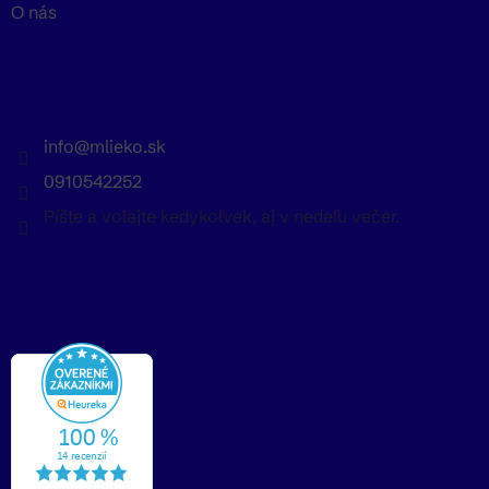
O nás
Kontakt
info
@
mlieko.sk
0910542252
Píšte a volajte kedykoľvek, aj v nedeľu večer.
Overené zákazníkmi