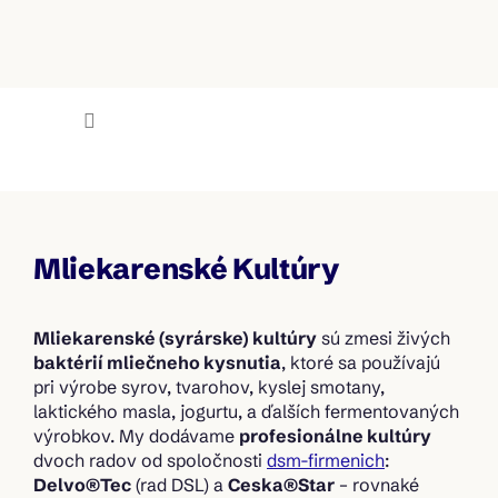
Prejsť
na
obsah
NÁKU
KOŠÍK
Mlieko.sk
Mliekarenské Kultúry
Mliekarenské (syrárske) kultúry
sú zmesi živých
baktérií mliečneho kysnutia
, ktoré sa používajú
pri výrobe syrov, tvarohov, kyslej smotany,
laktického masla, jogurtu, a ďalších fermentovaných
výrobkov. My dodávame
profesionálne kultúry
dvoch radov od spoločnosti
dsm-firmenich
:
Delvo®Tec
(rad DSL) a
Ceska®Star
– rovnaké