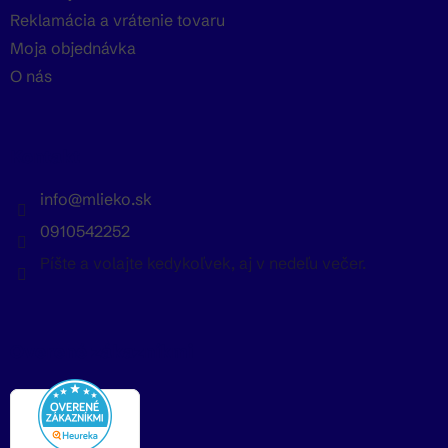
Reklamácia a vrátenie tovaru
Moja objednávka
O nás
Kontakt
info
@
mlieko.sk
0910542252
Píšte a volajte kedykoľvek, aj v nedeľu večer.
Overené zákazníkmi