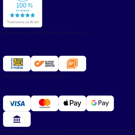
Hodnotenia z reálnych nákupov na Heureka.sk
Rýchla doprava
Zadarmo pri objednávke nad 50 €
Bezpečná platba
Aj dobierka alebo prevod na účet