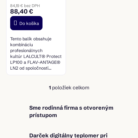
t
84,19 € bez DPH
o
88,40 €
v
Do košíka
Tento balík obsahuje
kombináciu
profesionálnych
kultúr LALCULT® Protect
LP100 a FLAV-ANTAGE®
LN2 od spoločnosti
Lallemand.
1
položiek celkom
O
v
l
á
Sme rodinná firma s otvoreným
d
prístupom
a
c
i
Darček digitálny teplomer pri
e