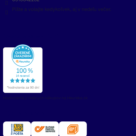
Píšte a volajte kedykoľvek, aj v nedeľu večer.
Overené zákazníkmi
Hodnotenia z reálnych nákupov na Heureka.sk
Rýchla doprava