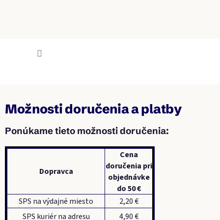
Prejsť
na
obsah
NÁKU
KOŠÍK
Mlieko.sk
Možnosti doručenia a platby
Ponúkame tieto možnosti doručenia:
Cena
doručenia pri
Dopravca
objednávke
do 50 €
SPS na výdajné miesto
2,20 €
SPS kuriér na adresu
4,90 €