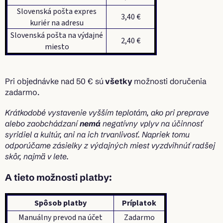
Slovenská pošta expres
3,40 €
kuriér na adresu
Slovenská pošta na výdajné
2,40 €
miesto
Pri objednávke nad 50 € sú
všetky
možnosti doručenia
zadarmo.
Krátkodobé vystavenie vyšším teplotám, ako pri preprave
alebo zaobchádzaní
nemá
negatívny vplyv na účinnosť
syridiel a kultúr, ani na ich trvanlivosť. Napriek tomu
odporúčame zásielky z výdajných miest vyzdvihnúť radšej
skôr, najmä v lete.
A tieto možnosti platby:
Spôsob platby
Príplatok
Manuálny prevod na účet
Zadarmo